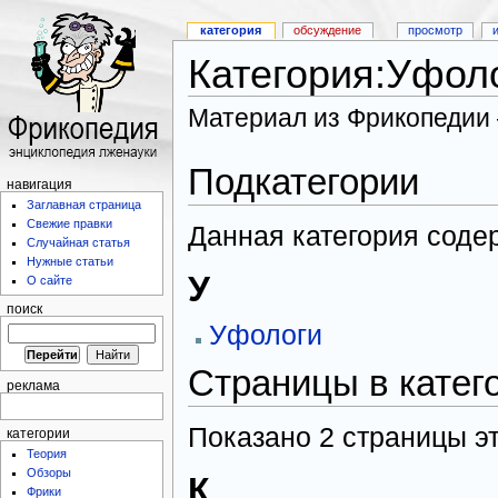
категория
обсуждение
просмотр
Категория:Уфол
Материал из Фрикопедии
Подкатегории
навигация
Заглавная страница
Свежие правки
Данная категория соде
Случайная статья
Нужные статьи
У
О сайте
поиск
Уфологи
Страницы в катег
реклама
Показано 2 страницы эт
категории
Теория
Обзоры
К
Фрики