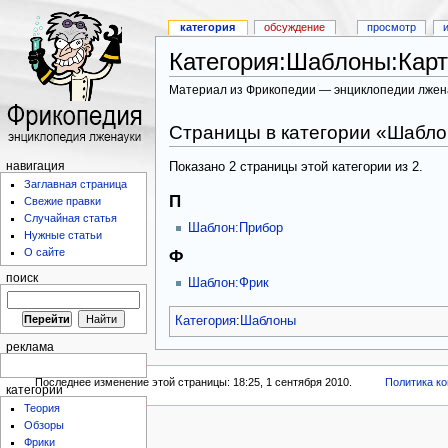
категория
обсуждение
просмотр
Категория:Шаблоны:Карт
Материал из Фрикопедии — энциклопедии лжен
Страницы в категории «Шабло
Показано 2 страницы этой категории из 2.
навигация
Заглавная страница
П
Свежие правки
Случайная статья
Шаблон:Прибор
Нужные статьи
О сайте
Ф
поиск
Шаблон:Фрик
Категория
:
Шаблоны
реклама
Последнее изменение этой страницы: 18:25, 1 сентября 2010.
Политика к
категории
Теория
Обзоры
Фрики