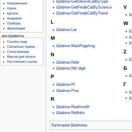
Шаблон:GetDeviceCatByType
Направления
V
Шаблон:GetFreakCatByScience
Науки
Шаблон:GetFreakCatByTrend
Цитаты
Ш
Академии
L
W
Приборы
Фрикопедия
Шаблон:Lat
Ш
инструменты
Ш
M
Ссылки сюда
Ш
Шаблон:MainPageImg
Связанные правки
Z
Спецстраницы
N
Версия для печати
Ш
Постоянная ссылка
Шаблон:Nobr
Б
Шаблон:Nth digit
Ш
P
Г
Шаблон:Pl
Шаблон:Pow
Ш
Ш
R
Шаблон:Realmonth
Шаблон:Rellinks
Категория
:
Шаблоны