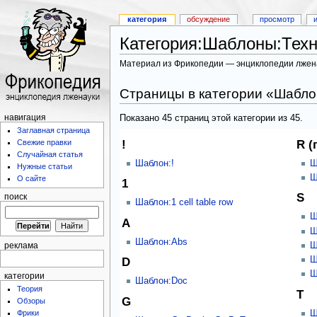
категория
обсуждение
просмотр
Категория:Шаблоны:Техн
Материал из Фрикопедии — энциклопедии лжен
Страницы в категории «Шабло
Показано 45 страниц этой категории из 45.
навигация
Заглавная страница
!
R (
Свежие правки
Случайная статья
Шаблон:!
Ш
Нужные статьи
Ш
О сайте
1
S
поиск
Шаблон:1 cell table row
Ш
A
Ш
Шаблон:Abs
Ш
реклама
Ш
D
Ш
категории
Шаблон:Doc
Теория
T
G
Обзоры
Ш
Фрики