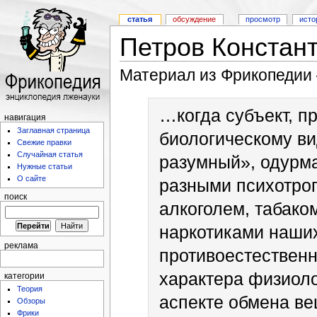
статья
обсуждение
просмотр
исто
Петров Констан
Материал из Фрикопедии
…когда субъект, 
навигация
Заглавная страница
биологическому ви
Свежие правки
Случайная статья
разумный», одурм
Нужные статьи
О сайте
разными психотро
поиск
алкоголем, табако
наркотиками наших
реклама
противоестествен
характера физиоло
категории
Теория
аспекте обмена вещ
Обзоры
Фрики