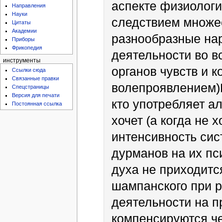
аспекте физиологи
Направления
Науки
следствием множе
Цитаты
Академии
разнообразные на
Приборы
Фрикопедия
деятельности во вс
инструменты
органов чувств и к
Ссылки сюда
Связанные правки
волепроявлением)П
Спецстраницы
Версия для печати
кто употребляет ал
Постоянная ссылка
хочет (а когда не 
интенсивность сис
дурманов на их пси
духа не приходитс
шампанского при 
деятельности на п
компенсируются чер