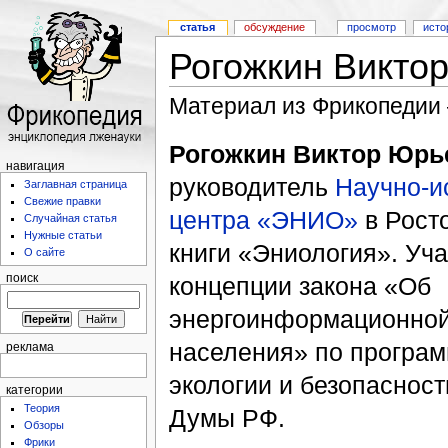
статья
обсуждение
просмотр
исто
Рогожкин Викто
Материал из Фрикопедии
Рогожкин Виктор Юрь
навигация
руководитель
Научно-и
Заглавная страница
Свежие правки
центра «ЭНИО»
в Росто
Случайная статья
Нужные статьи
книги «Эниология». Уча
О сайте
концепции закона «Об
поиск
энергоинформационной
населения» по програм
реклама
экологии и безопаснос
категории
Теория
Думы РФ.
Обзоры
Фрики