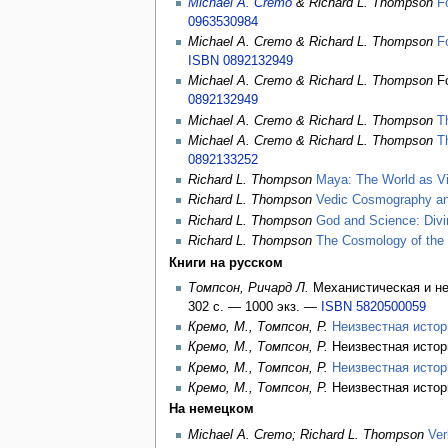
Michael A. Cremo
& Richard L. Thompson
F
0963530984
Michael A. Cremo & Richard L. Thompson
F
ISBN 0892132949
Michael A. Cremo & Richard L. Thompson
Fo
0892132949
Michael A. Cremo & Richard L. Thompson
T
Michael A. Cremo & Richard L. Thompson
T
0892133252
Richard L. Thompson
Maya: The World as Vir
Richard L. Thompson
Vedic Cosmography a
Richard L. Thompson
God and Science: Divi
Richard L. Thompson
The Cosmology of the 
Книги на русском
Томпсон, Ричард Л.
Механистическая и не
302 с. —
1000 экз
. —
ISBN 5820500059
Кремо, М., Томпсон, Р.
Неизвестная истор
Кремо, М., Томпсон, Р.
Неизвестная истори
Кремо, М., Томпсон, Р.
Неизвестная истор
Кремо, М., Томпсон, Р.
Неизвестная истори
На немецком
Michael A. Cremo; Richard L. Thompson
Ver