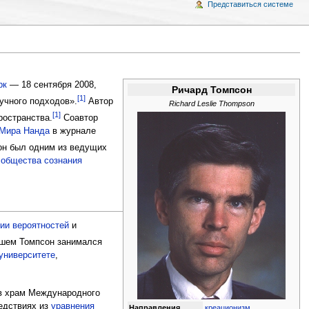
Представиться системе
рк
— 18 сентября 2008,
Ричард Томпсон
[1]
учного подходов».
Автор
Richard Leslie Thompson
[1]
ространства.
Соавтор
Мира Нанда
в журнале
н был одним из ведущих
общества сознания
ии вероятностей
и
шем Томпсон занимался
университете
,
в храм Международного
ледствиях из
уравнения
Направления
креационизм
,