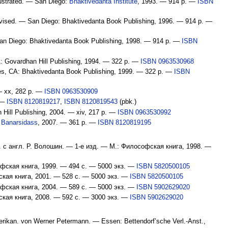
llustrated. — San Diego:
Bhaktivedanta Institute
, 1993. — 914 p. —
ISBN
evised. — San Diego: Bhaktivedanta Book Publishing, 1996. — 914 p. —
an Diego: Bhaktivedanta Book Publishing, 1998. — 914 p. —
ISBN
CA: Govardhan Hill Publishing, 1994. — 322 p. —
ISBN 0963530968
eles, CA: Bhaktivedanta Book Publishing, 1999. — 322 p. —
ISBN
 — xx, 282 p. —
ISBN 0963530909
. —
ISBN 8120819217
,
ISBN 8120819543
(pbk.)
 Hill Publishing, 2004. — xiv, 217 p. —
ISBN 0963530992
l Banarsidass
, 2007. — 361 p. —
ISBN 8120819195
с англ. Р. Волошин. — 1-е изд. — М.: Философская книга, 1998. —
офская книга, 1999. — 494 с. —
5000 экз
. —
ISBN 5820500105
ская книга, 2001. — 528 с. —
5000 экз
. —
ISBN 5820500105
офская книга, 2004. — 589 с. —
5000 экз
. —
ISBN 5902629020
ская книга, 2008. — 592 с. —
3000 экз
. —
ISBN 5902629020
ikan. von Werner Petermann. — Essen: Bettendorf’sche Verl.-Anst.,