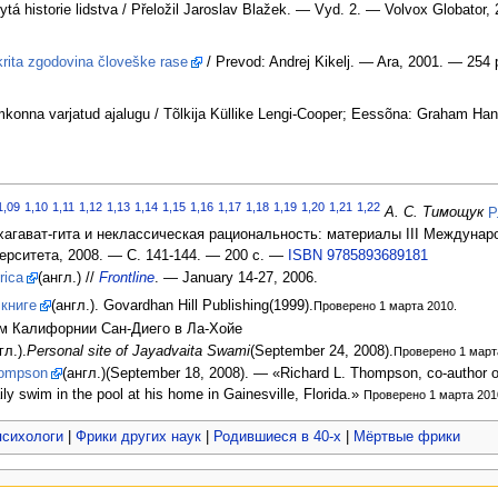
tá historie lidstva / Přeložil Jaroslav Blažek. — Vyd. 2. — Volvox Globator
krita zgodovina človeške rase
/ Prevod: Andrej Kikelj. — Ara, 2001. — 254
konna varjatud ajalugu / Tõlkija Küllike Lengi-Cooper; Eessõna: Graham Han
1,09
1,10
1,11
1,12
1,13
1,14
1,15
1,16
1,17
1,18
1,19
1,20
1,21
1,22
А. С. Тимощук
Р
хагават-гита и неклассическая рациональность: материалы III Междуна
ерситета, 2008. — С. 141-144. — 200 с. —
ISBN 9785893689181
rica
(англ.) //
Frontline
. — January 14-27, 2006.
 книге
(англ.). Govardhan Hill Publishing(1999).
Проверено 1 марта 2010.
ом Калифорнии Сан-Диего в Ла-Хойе
гл.).
Personal site of Jayadvaita Swami
(September 24, 2008).
Проверено 1 март
hompson
(англ.)(September 18, 2008). — «Richard L. Thompson, co-author o
ily swim in the pool at his home in Gainesville, Florida.»
Проверено 1 марта 201
психологи
|
Фрики других наук
|
Родившиеся в 40-х
|
Мёртвые фрики