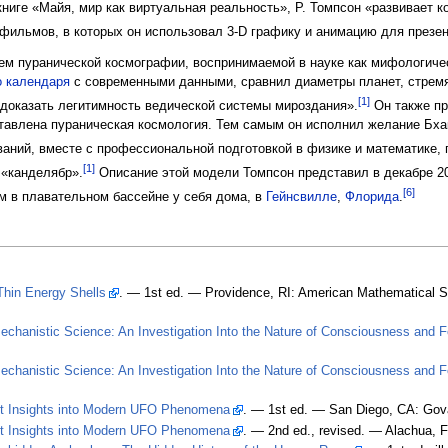
ниге «Майя, мир как виртуальная реальность», Р. Томпсон «развивает 
фильмов, в которых он использовал 3-D графику и анимацию для презен
ием пуранической космографии, воспринимаемой в науке как мифологиче
о календаря
с современными данными, сравнил диаметры планет, стремя
[1]
«доказать легитимность ведической системы мироздания».
Он также пр
ставлена пураническая космология. Тем самым он исполнил желание Бх
аний, вместе с профессиональной подготовкой в физике и математике
[1]
 «канделябр».
Описание этой модели Томпсон представил в декабре 200
[6]
м в плавательном бассейне у себя дома, в
Гейнсвилле
,
Флорида
.
Thin Energy Shells
. — 1st ed. — Providence, RI: American Mathematical S
chanistic Science: An Investigation Into the Nature of Consciousness and 
chanistic Science: An Investigation Into the Nature of Consciousness and 
ent Insights into Modern UFO Phenomena
. — 1st ed. — San Diego, CA: Gova
ent Insights into Modern UFO Phenomena
. — 2nd ed., revised. — Alachua, F