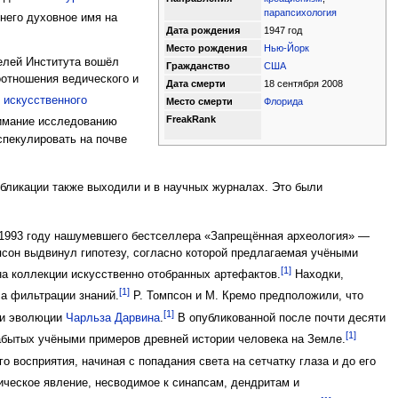
парапсихология
 него духовное имя на
Дата рождения
1947 год
Место рождения
Нью-Йорк
елей Института вошёл
Гражданство
США
оотношения ведического и
Дата смерти
18 сентября 2008
,
искусственного
Место смерти
Флорида
FreakRank
имание исследованию
 спекулировать на почве
бликации также выходили и в научных журналах. Это были
 1993 году нашумевшего бестселлера «Запрещённая археология» —
псон выдвинул гипотезу, согласно которой предлагаемая учёными
[1]
а коллекции искусственно отобранных артефактов.
Находки,
[1]
а фильтрации знаний.
Р. Томпсон и М. Кремо предположили, что
[1]
ии эволюции
Чарльза Дарвина
.
В опубликованной после почти десяти
[1]
абытых учёными примеров древней истории человека на Земле.
восприятия, начиная с попадания света на сетчатку глаза и до его
ческое явление, несводимое к синапсам, дендритам и