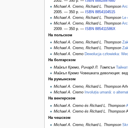
2002. — 350 p. —
ISBN 8882897680
Michael A. Cremo, Richard L. Thompson
Arc
2005. — 350 p. —
ISBN 8854104515
Michael A. Cremo, Richard L. Thompson
Le 
Michael A. Cremo, Richard L. Thompson
Arc
2009. — 350 p. —
ISBN 885411586X
На польском
Michael A. Cremo, Richard L. Thompson
Zak
Michael A. Cremo, Richard L. Thompson
Zak
Michael A. Cremo
Dewolucja człowieka: Wedy
На болгарском
Майкъл Кремо, Ричард Л. Томпсън
Тайнат
Майкъл Кремо
Човешката деволюция: веди
На румынском
Michael A. Cremo, Richard L. Thompson
Arhe
Michael A. Cremo
Involuția umană: o alternat
На венгерском
Michael A. Cremo és Richard L. Thompson
A
Michael A. Cremo és Richard L. Thompson
A
На чешском
Michael A. Cremo, Richard L. Thompson
Skr