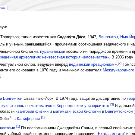
рия
ауки
e Thompson; также известен как
Садапу́та Да́са
; 1947,
Бингемтон
,
Нью-Йо
ль и учёный, занимавшийся «проблемами соотношения ведического и на
олюционной биологии,
пуранической
космологии, парадоксов времени и п
рещённая археология: неизвестная история человечества
». В 2006 году
[2]
ллектуальной силой, ведущей вперёд
ведический креационизм
».
Томпсо
нта его основания в 1976 году и учеником основателя
Международного 
]
де
Бингемтон
штата Нью-Йорк. В 1974 году, защитив диссертацию по
теор
[3]
скую степень
по
математике
в
Корнелльском университете
.
В дальней
 области
квантовой физики
и
математической биологии
в
Бингемтонском 
[4]
[1]
-Хойя
в
Калифорнии
.
[1]
наитами
.
По воспоминаниям Джаядвайты Свами, в первый свой визит 
ой учёный: «забросал меня вопросами о сознании, „
Бхагавад-гите
“ и с