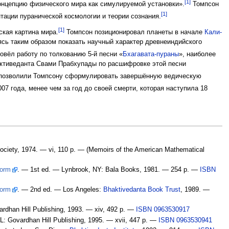
[1]
концепцию физического мира как симулируемой установки».
Томпсон
[1]
тации пуранической космологии и теории сознания.
[1]
ская картина мира.
Томпсон позиционировал планеты в начале
Кали-
сь таким образом показать научный характер древнеиндийского
овёл работу по толкованию 5-й песни «
Бхагавата-пураны
», наиболее
активеданта Свами Прабхупады по расшифровке этой песни
, позволили Томпсону сформулировать завершённую ведическую
7 года, менее чем за год до своей смерти, которая наступила 18
ociety, 1974. — vi, 110 p. — (Memoirs of the American Mathematical
Form
. — 1st ed. — Lynbrook, NY: Bala Books, 1981. — 254 p. —
ISBN
Form
. — 2nd ed. — Los Angeles:
Bhaktivedanta Book Trust
, 1989. —
rdhan Hill Publishing, 1993. — xiv, 492 p. —
ISBN 0963530917
L: Govardhan Hill Publishing, 1995. — xvii, 447 p. —
ISBN 0963530941