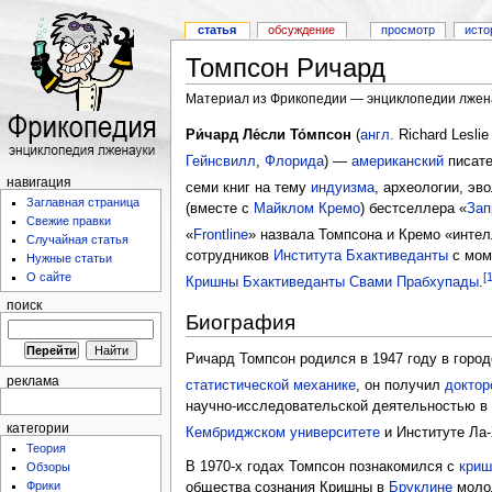
статья
обсуждение
просмотр
исто
Томпсон Ричард
Материал из Фрикопедии — энциклопедии лжен
Ри́чард Ле́сли То́мпсон
(
англ.
Richard Lesli
Гейнсвилл
,
Флорида
) —
американский
писате
навигация
семи книг на тему
индуизма
, археологии, эв
Заглавная страница
(вместе с
Майклом Кремо
) бестселлера «
Зап
Свежие правки
«
Frontline
» назвала Томпсона и Кремо «инте
Случайная статья
сотрудников
Института Бхактиведанты
с моме
Нужные статьи
О сайте
[1
Кришны
Бхактиведанты Свами Прабхупады
.
поиск
Биография
Ричард Томпсон родился в 1947 году в горо
реклама
статистической механике
, он получил
доктор
научно-исследовательской деятельностью в
категории
Кембриджском университете
и Институте Ла
Теория
В 1970-х годах Томпсон познакомился с
криш
Обзоры
Фрики
общества сознания Кришны в
Бруклине
молод