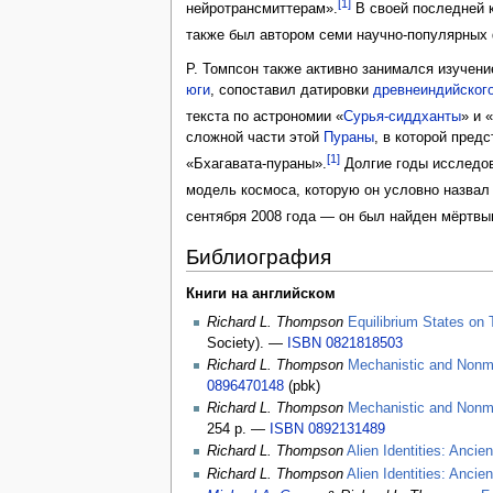
[1]
нейротрансмиттерам».
В своей последней к
также был автором семи научно-популярных 
Р. Томпсон также активно занимался изучен
юги
, сопоставил датировки
древнеиндийског
текста по астрономии «
Сурья-сиддханты
» и 
сложной части этой
Пураны
, в которой пред
[1]
«Бхагавата-пураны».
Долгие годы исследов
модель космоса, которую он условно назвал
сентября 2008 года — он был найден мёртвы
Библиография
Книги на английском
Richard L. Thompson
Equilibrium States on 
Society). —
ISBN 0821818503
Richard L. Thompson
Mechanistic and Nonme
0896470148
(pbk)
Richard L. Thompson
Mechanistic and Nonme
254 p. —
ISBN 0892131489
Richard L. Thompson
Alien Identities: Anci
Richard L. Thompson
Alien Identities: Anci