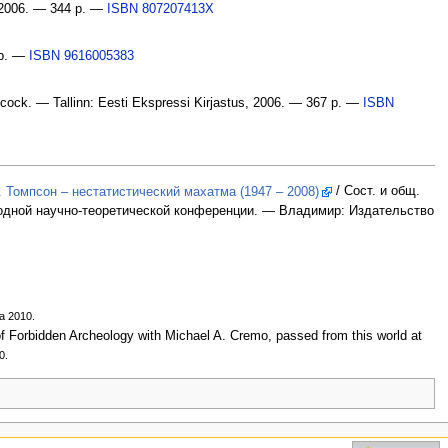
, 2006. — 344 p. —
ISBN 807207413X
 p. —
ISBN 9616005383
cock. — Tallinn: Eesti Ekspressi Kirjastus, 2006. — 367 p. —
ISBN
. Томпсон – нестатистический махатма (1947 – 2008)
/ Сост. и общ.
родной научно-теоретической конференции. — Владимир: Издательство
а 2010.
f Forbidden Archeology with Michael A. Cremo, passed from this world at
0.