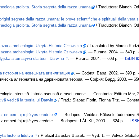
heologia proibita. Storia segreta della razza umana
/ Traduttore: Bianchi O
origini segrete della razza umana: le prove scientifiche e spirituali della vera s
heologia proibita. Storia segreta della razza umana
/ Traduttore: Bianchi O
azana archeologia: Ukryta Historia Człowieka
/ Translated by Marcin Rudz
azana archeologia: Ukryta Historia Człowieka
. — Purana, 2004. — 340 p.
jska alternatywa dla teorii Darwina
. — Purana, 2004. — 608 p. —
ISBN 8
а история на човешката цивилизация
. — София: Бард, 2002. — 390 p.
ческа алтернатива на дарвиновата теория. — София: Бард, 2003. — 65
ologia interzisă. Istoria ascunsă a rasei umane. — Constanța: Editura Mar
ivă vedică la teoria lui Darwin
/ Trad.: Șlapac Florin, Florina Titz. — Cons
z emberi faj rejtélyes eredete
. — Budapest: Védikus Bölcselettudományi
z emberi faj rejtélyes eredete. — Budapest: LÁL Kft, 2000. — 324 p. —
ISBN
ytá historie lidstva
/ Přeložil Jaroslav Blažek. — Vyd. 1. — Volvox Globat