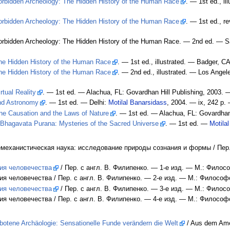
orbidden Archeology: The Hidden History of the Human Race
. — 1st ed., i
orbidden Archeology: The Hidden History of the Human Race
. — 1st ed., r
rbidden Archeology: The Hidden History of the Human Race. — 2nd ed. — S
he Hidden History of the Human Race
. — 1st ed., illustrated. — Badger, 
he Hidden History of the Human Race
. — 2nd ed., illustrated. — Los Ang
tual Reality
. — 1st ed. — Alachua, FL: Govardhan Hill Publishing, 2003.
nd Astronomy
. — 1st ed. — Delhi:
Motilal Banarsidass
, 2004. — ix, 242 p
ne Causation and the Laws of Nature
. — 1st ed. — Alachua, FL: Govardhan
Bhagavata Purana: Mysteries of the Sacred Universe
. — 1st ed. —
Motila
механистическая наука: исследование природы сознания и формы / Пер. 
ия человечества
/ Пер. с англ. В. Филипенко. — 1-е изд. — М.: Филос
я человечества / Пер. с англ. В. Филипенко. — 2-е изд. — М.: Философ
ия человечества
/ Пер. с англ. В. Филипенко. — 3-е изд. — М.: Филос
я человечества / Пер. с англ. В. Филипенко. — 4-е изд. — М.: Философ
botene Archäologie: Sensationelle Funde verändern die Welt
/ Aus dem Amer