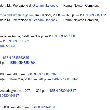
ddera M., Prefazione di
Graham Hancock
. — Roma: Newton Compton,
toria dell"umanita
. — Om Edizioni, 2008. — 325 p. —
ISBN 8895687132
ddera M., Prefazione di
Graham Hancock
. — Roma: Newton Compton,
iński. — Arche, 1998. — 339 p. —
ISBN 8390957000
 —
ISBN 839185163x
391851664
 —
ISBN 9545853875
6 p. —
ISBN 9545854804
, 2008. — 848 p. —
ISBN 9789738815797
tanța: Editura Mar, 2007. — 670 p. —
ISBN 9738815762
 Szabadegyetem, 1997. — 324 p. —
ISBN 9630494817
 9630494817
or, 2001. — 344 p. —
ISBN 807207413X