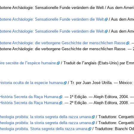
botene Archäologie: Sensationelle Funde verändern die Welt / Aus dem Ameri
botene Archäologie: Sensationelle Funde verändern die Welt
/ Aus dem Ame
botene Archäologie: Sensationelle Funde verändern die Welt
/ Aus dem Amer
botene Archäologie: die verborgene Geschichte der menschlichen Rasse
. 
botene Archäologie: die verborgene Geschichte der menschlichen Rasse. — 
oire secrète de l"espèce humaine
/ Traduit de l"anglais (Etats-Unis) par
historia oculta de la especie humana
/ Tr. por Juan José Utrilla. — México
História Secreta da Raça Humana
. — 1ª Edição. — Aleph Editora, 2004. 
História Secreta da Raça Humana
. — 2ª Edição. — Aleph Editora, 2008. 
heologia proibita: la storia segreta della razza umana
/ Traduttore: Cerquet
heologia proibita: la storia segreta della razza umana
/ Traduttore: Cerquet
heologia proibita. Storia segreta della razza umana
/ Traduttore: Bianchi O