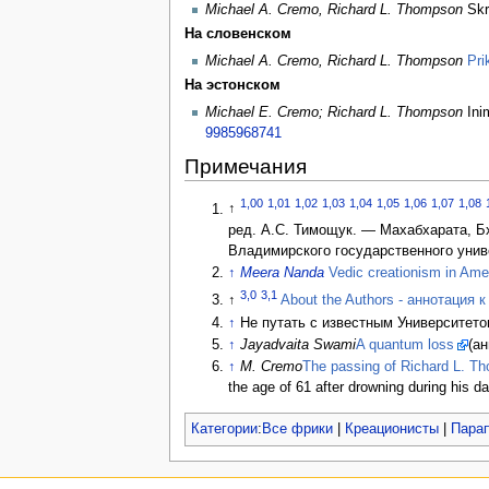
Michael A. Cremo, Richard L. Thompson
Skry
На словенском
Michael A. Cremo, Richard L. Thompson
Pri
На эстонском
Michael E. Cremo; Richard L. Thompson
Inim
9985968741
Примечания
1,00
1,01
1,02
1,03
1,04
1,05
1,06
1,07
1,08
↑
ред. А.С. Тимощук. — Махабхарата, Б
Владимирского государственного унив
↑
Meera Nanda
Vedic creationism in Ame
3,0
3,1
↑
About the Authors - аннотация к
↑
Не путать с известным Университет
↑
Jayadvaita Swami
A quantum loss
(ан
↑
M. Cremo
The passing of Richard L. T
the age of 61 after drowning during his da
Категории
:
Все фрики
|
Креационисты
|
Пара