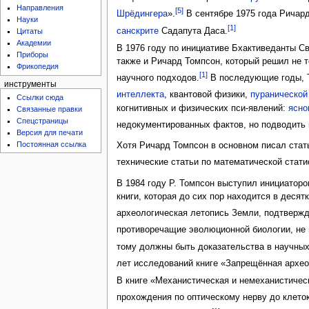
Направления
[5]
Шрёдингера
».
В сентябре 1975 года Ричар
Науки
[1]
санскрите
Садапута Даса.
Цитаты
Академии
В 1976 году по инициативе Бхактиведанты 
Приборы
также и Ричард Томпсон, который решил не т
Фрикопедия
[1]
научного подходов.
В последующие годы, 
инструменты
интеллекта
, квантовой физики,
пуранической
Ссылки сюда
когнитивных и физических пси-явлений:
ясно
Связанные правки
Спецстраницы
недокументированных фактов, но подводить 
Версия для печати
Постоянная ссылка
Хотя Ричард Томпсон в основном писал стат
технические статьи по математической стати
В 1984 году Р. Томпсон выступил инициатор
книги, которая до сих пор находится в деся
археологическая летопись Земли, подтверж
противоречащие эволюционной биологии, не 
тому должны быть доказательства в научны
лет исследований книге «Запрещённая архео
В книге «Механистическая и немеханистическ
прохождения по оптическому нерву до клеток