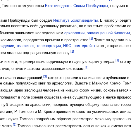
д Томпсон стал учеником
Бхактиведанты Свами Прабхупады
, получив от
Свами Прабхупады был создал
Институт Бхактиведанты
. В число учредит
олько посвятить себя духовному развитию, но и заняться проблемами с
Томпсон занимался исследованием
археологии
,
эволюционной биологии
[1]
космологии, парадоксов времени и пространства.
Также он уделил вн
видение
,
телекинез
,
телепортация
,
НЛО
,
полтергейст
и пр., стараясь не
[1]
пси-явления под рациональную основу.
[1]
ьи и книги, «примирявшие ведическую и научную картину мира»,
его пу
[1]
стике, оптике и автоматизированным системам.
[3]
ом начала исследований,
которые привели к написанию и публикации в
тке самых популярных книг по археологии. Вместе с Майклом Кремо, Том
дающая идею эволюции человека из низших форм жизни, основывается н
попадают в поле зрения общества из-за существующего в науке процесс
х публикациях по археологии, предшествующих общему признанию теор
логия», Р. Томпсон и М. Кремо привели множество умалчиваемых или з
ая наука» Томпсон подробным образом рассмотрел механику зрительного 
[1]
 мозга.
Томпсон приглашает рассматривать сознание как «немеханисти