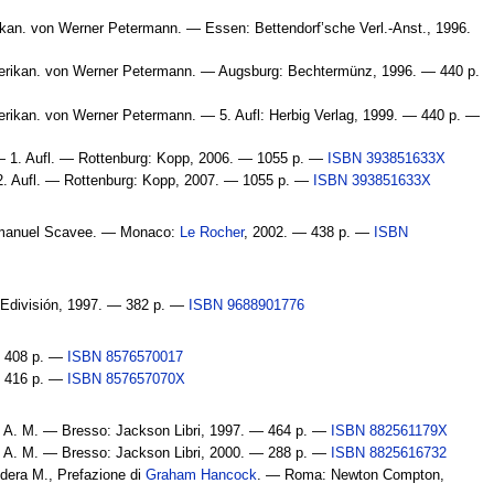
kan. von Werner Petermann. — Essen: Bettendorf’sche Verl.-Anst., 1996.
rikan. von Werner Petermann. — Augsburg: Bechtermünz, 1996. — 440 p.
ikan. von Werner Petermann. — 5. Aufl: Herbig Verlag, 1999. — 440 p. —
— 1. Aufl. — Rottenburg: Kopp, 2006. — 1055 p. —
ISBN 393851633X
2. Aufl. — Rottenburg: Kopp, 2007. — 1055 p. —
ISBN 393851633X
 Emmanuel Scavee. — Monaco:
Le Rocher
, 2002. — 438 p. —
ISBN
: Edivisión, 1997. — 382 p. —
ISBN 9688901776
— 408 p. —
ISBN 8576570017
— 416 p. —
ISBN 857657070X
ti A. M. — Bresso: Jackson Libri, 1997. — 464 p. —
ISBN 882561179X
ti A. M. — Bresso: Jackson Libri, 2000. — 288 p. —
ISBN 8825616732
ddera M., Prefazione di
Graham Hancock
. — Roma: Newton Compton,