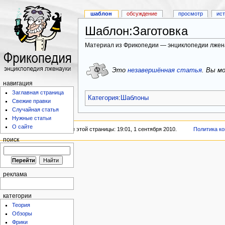
шаблон
обсуждение
просмотр
ис
Шаблон:Заготовка
Материал из Фрикопедии — энциклопедии лжен
Это
незавершённая статья
.
Вы мо
навигация
Заглавная страница
Категория
:
Шаблоны
Свежие правки
Случайная статья
Нужные статьи
О сайте
Последнее изменение этой страницы: 19:01, 1 сентября 2010.
Политика к
поиск
реклама
категории
Теория
Обзоры
Фрики