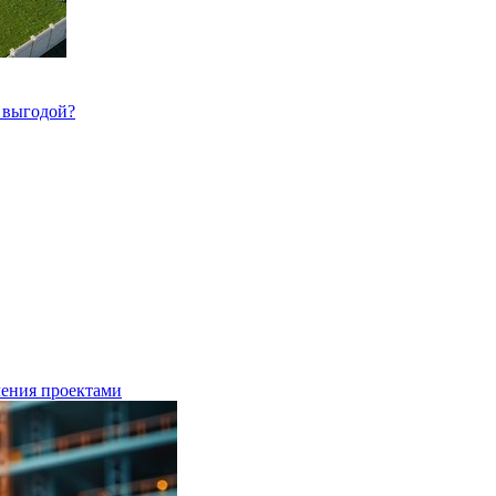
й выгодой?
ления проектами