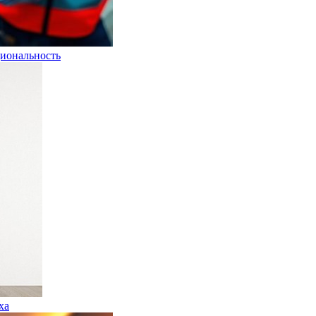
иональность
ха