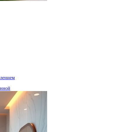
плением
анной