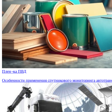
Плен¬ка ПВД
Особенности применения спутникового мониторинга автотран