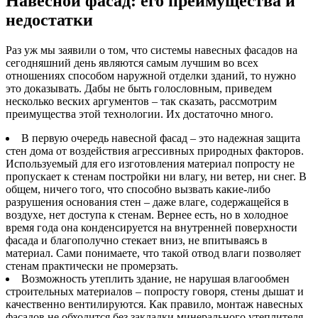
Навесной фасад: его преимущества и
недостатки
Раз уж мы заявили о том, что системы навесных фасадов на
сегодняшний день являются самым лучшим во всех
отношениях способом наружной отделки зданий, то нужно
это доказывать. Дабы не быть голословным, приведем
несколько веских аргументов – так сказать, рассмотрим
преимущества этой технологии. Их достаточно много.
В первую очередь навесной фасад – это надежная защита
стен дома от воздействия агрессивных природных факторов.
Используемый для его изготовления материал попросту не
пропускает к стенам постройки ни влагу, ни ветер, ни снег. В
общем, ничего того, что способно вызвать какие-либо
разрушения основания стен – даже влаге, содержащейся в
воздухе, нет доступа к стенам. Вернее есть, но в холодное
время года она конденсируется на внутренней поверхности
фасада и благополучно стекает вниз, не впитываясь в
материал. Сами понимаете, что такой отвод влаги позволяет
стенам практически не промерзать.
Возможность утеплить здание, не нарушая влагообмен
строительных материалов – попросту говоря, стены дышат и
качественно вентилируются. Как правило, монтаж навесных
фасадов не обходится без закладки минерального утеплителя