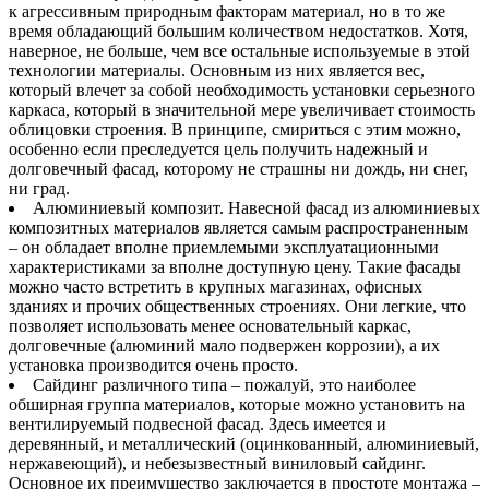
к агрессивным природным факторам материал, но в то же
время обладающий большим количеством недостатков. Хотя,
наверное, не больше, чем все остальные используемые в этой
технологии материалы. Основным из них является вес,
который влечет за собой необходимость установки серьезного
каркаса, который в значительной мере увеличивает стоимость
облицовки строения. В принципе, смириться с этим можно,
особенно если преследуется цель получить надежный и
долговечный фасад, которому не страшны ни дождь, ни снег,
ни град.
Алюминиевый композит. Навесной фасад из алюминиевых
композитных материалов является самым распространенным
– он обладает вполне приемлемыми эксплуатационными
характеристиками за вполне доступную цену. Такие фасады
можно часто встретить в крупных магазинах, офисных
зданиях и прочих общественных строениях. Они легкие, что
позволяет использовать менее основательный каркас,
долговечные (алюминий мало подвержен коррозии), а их
установка производится очень просто.
Сайдинг различного типа – пожалуй, это наиболее
обширная группа материалов, которые можно установить на
вентилируемый подвесной фасад. Здесь имеется и
деревянный, и металлический (оцинкованный, алюминиевый,
нержавеющий), и небезызвестный виниловый сайдинг.
Основное их преимущество заключается в простоте монтажа –