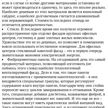
если в случае со всеми другими материалами установка не
может производиться в одиночку, то здесь это вполне реально.
Наиболее дешевым из этих материалов является виниловый
сайдинг, а наиболее долговечным считается алюминиевый
или нержавеющий. Стоимость последних отнюдь не
отличается демократичностью.
Стекло. В последнее время оно получило огромное
распространение при отделке фасадов крупных офисных
центров, гостиниц и даже элитных жилых комплексов.
Удовольствие это не из дешевых, но позволяет в помещениях
вовсю использовать естественное освещение. Для офисных
центров стеклянный навесной фасад – это в первую очередь
значительная экономия электрической энергии.
Фиброцементные панели. На сегодняшний день это самый
продвинутый материал, позволяющий изготовить (не
побоюсь этого слова) наиболее технологичный
вентилируемый фасад. Дело в том, что такие панели
изготавливаются с применением нанотехнологий – в них
внедряются специальные гранулы, которые регулируют
содержание влаги внутри панели, благодаря чему они стойко
переносят массу циклов замораживания и оттаивания. Кроме
того, специальные добавки для бетона, называемые фиброй, в
значительной мере снижают вес панелей. И это еще не все –
такие панели могут иметь практически любой внешний вид.
Здесь ограничений практически нет, и ассортимент подобной