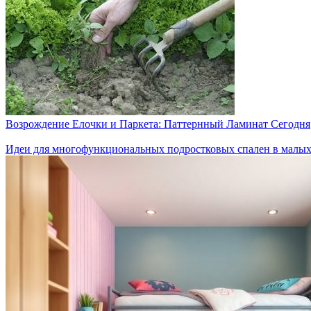
Возрождение Елочки и Паркета: Паттернный Ламинат Сегодня
Идеи для многофункциональных подростковых спален в малых