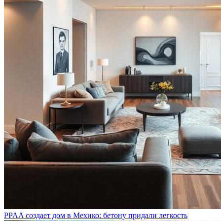
PPAA создает дом в Мехико: бетону придали легкость