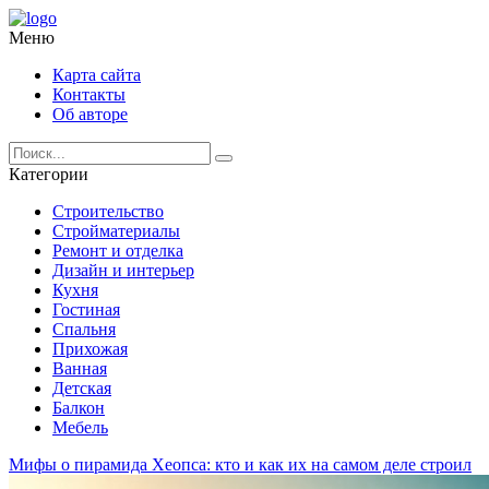
Меню
Карта сайта
Контакты
Об авторе
Категории
Строительство
Стройматериалы
Ремонт и отделка
Дизайн и интерьер
Кухня
Гостиная
Спальня
Прихожая
Ванная
Детская
Балкон
Мебель
Мифы о пирамида Хеопса: кто и как их на самом деле строил