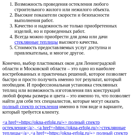
Возможность проведения остекления любого
строительного жилого или нежилого объекта.
Высокие показатели скорости и безопасности
выполнения работ.
Качество и надежность не только приобретенных
изделий, но и проведенных работ.
Всегда можно приобрести для дома или дачи
стеклянные теплицы
высокого качества.
Стоимость предоставляемых услуг доступна и
привлекательна, и многое другое.
Конечно, выбор пластиковых окон для Ленинградской
области и Московской области – это одно из наиболее
востребованных и практичных решений, которое позволяет
быстро и просто получить именно тот результат, который
необходим. И профессиональная установка стеклянных
теплиц или возможность изготовления пвх конструкций
любой формы размера и цвета – это именно то, что позволяет
найти для себя тех специалистов, которые могут оказать
полный спектр остекления
именно в том виде и варианте,
который требуется клиенту.
<a href=»https://okna-erfolg.ru/»> полный спектр
остекления</a>, <a href=»https://okna-erfolg.ru/»>стеклянные
теплицы</a>,<a href=»https://okna-erfolg.ru/»> полный спектр