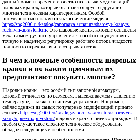
данный момент времени известно несколько модификаций
шаровых кранов, которые отличаются друг от друга по
многим техническим характеристикам. Особой
популярностью пользуются классические модели —
https://sng2000.ru/katalog/zapornaya-armatura/sharovye-krany/s-
ruchnym-upravleniem/
. Это шаровые краны, которые оснащены
механизмом ручного управления. Способны осуществлять
точную и надежную регулировку рабочего потока жидкости –
полностью перекрывая или открывая поток.
В чем ключевые особенности шаровых
кранов и по каким причинам их
предпочитают покупать многие?
Шаровые краны – это особый тип запорной арматуры,
который отличается по размерам, выдерживаемому давлению,
температуре, а также по системе управления. Например,
сейчас одними из самых популярных модификаций принято
считать
https://sng2000.ru/katalog/zapornaya-armatura/sharovye-
krany/s-pnevmoprivodom/
шаровые краны с пневмоприводом. В
любом случае такое сложное техническое оборудование
обладает следующими особенностями: