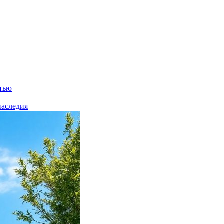
стью
наследия