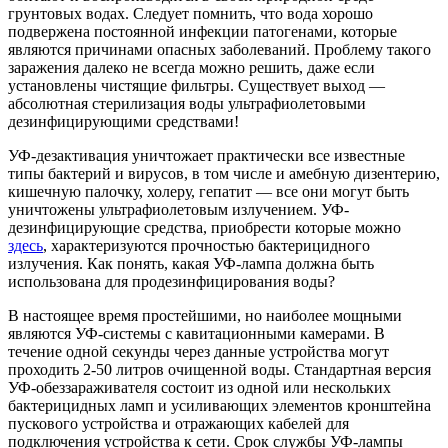
грунтовых водах. Следует помнить, что вода хорошо
подвержена постоянной инфекции патогенами, которые
являются причинами опасных заболеваний. Проблему такого
заражения далеко не всегда можно решить, даже если
установлены чистящие фильтры. Существует выход —
абсолютная стерилизация воды ультрафиолетовыми
дезинфицирующими средствами!
УФ-дезактивация уничтожает практически все известные
типы бактерий и вирусов, в том числе и амебную дизентерию,
кишечную палочку, холеру, гепатит — все они могут быть
уничтожены ультрафиолетовым излучением. УФ-
дезинфицирующие средства, приобрести которые можно
здесь
, характеризуются прочностью бактерицидного
излучения. Как понять, какая УФ-лампа должна быть
использована для продезинфицирования воды?
В настоящее время простейшими, но наиболее мощными
являются УФ-системы с кавитационными камерами. В
течение одной секунды через данные устройства могут
проходить 2-50 литров очищенной воды. Стандартная версия
УФ-обеззараживателя состоит из одной или нескольких
бактерицидных ламп и усиливающих элементов кронштейна
пускового устройства и отражающих кабелей для
подключения устройства к сети. Срок службы УФ-лампы