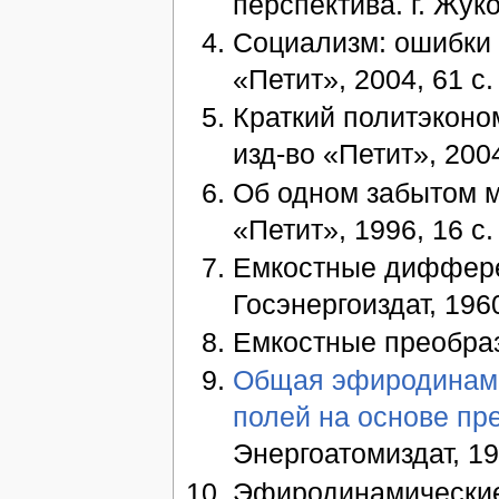
перспектива. г. Жуко
Социализм: ошибки и
«Петит», 2004, 61 с.
Краткий политэконом
изд-во «Петит», 2004
Об одном забытом ме
«Петит», 1996, 16 с.
Емкостные диффере
Госэнергоиздат, 196
Емкостные преобраз
Общая эфиродинами
полей на основе пр
Энергоатомиздат, 19
Эфиродинамические 