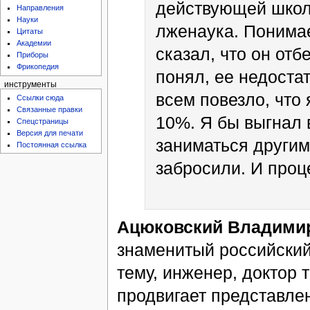
действующей школы
Направления
Науки
лженаука. Понимае
Цитаты
Академии
сказал, что он отб
Приборы
Фрикопедия
понял, ее недостат
инструменты
всем повезло, что 
Ссылки сюда
Связанные правки
10%. Я бы выгнал 
Спецстраницы
Версия для печати
заниматься другим
Постоянная ссылка
забросили. И проц
Ацюковский Владими
знаменитый российски
тему, инженер, доктор 
продвигает представле