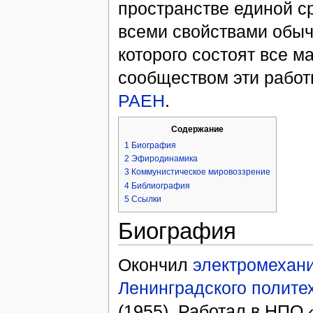
пространстве единой с
всеми свойствами обычн
которого состоят все 
сообществом эти работы
РАЕН
.
Содержание
1
Биография
2
Эфиродинамика
3
Коммунистическое мировоззрение
4
Библиография
5
Ссылки
Биография
Окончил
электромехани
Ленинградского полите
(1955). Работал в НПО 