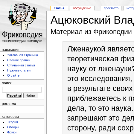
статья
обсуждение
просмотр
исто
Ацюковский Вла
Материал из Фрикопедии
Лженаукой являет
навигация
Заглавная страница
теоретическая физ
Свежие правки
Случайная статья
науку от лженауки
Нужные статьи
О сайте
это исследования, 
поиск
в результате свои
приблежаетесь к 
реклама
дела, то это наука
запрещают это дела
категории
Теория
сторону, ради сох
Обзоры
Фрики