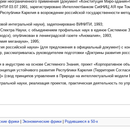
рии неограниченного применения (документ «Конституция Миро-здания»®
НТИ 03.07.1991, зарегистрировано Интеллектбанком СибНИЦ АЯ при Том
 Республики Карелия в возрождении российской государственности мет
овой интегральной науки), задепонировано ВИНИТИ, 1993;
Спектра Науки, с объединением профильных наук в единое Системное З
водск), опубликован в ленинградской газете «Аномалия», 1993;
мия меганауки», 1995;
тия российской науки» (для предложения в официальный документ) с ко
р, рассматривалась руководителем подготовки «Доктрины развития росс
и в индустрию на основе Системного Знания, проект «Корпоративное объ
онцепция устойчивого развития Республики Карелия (Территория Согласия
)» (свод принципов управления в Природе на интеллектуальной модели 
гральной науки, реализация проектов, практическая деятельность по уп
ские фрики
|
Экономические фрики
|
Родившиеся в 50-х