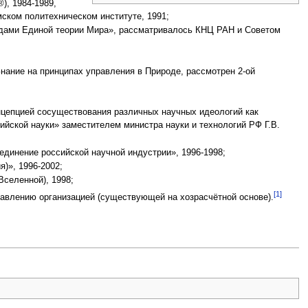
), 1984-1989,
ском политехническом институте, 1991;
одами Единой теории Мира», рассматривалось КНЦ РАН и Советом
нание на принципах управления в Природе, рассмотрен 2-ой
нцепцией сосуществования различных научных идеологий как
ийской науки» заместителем министра науки и технологий РФ Г.В.
единение российской научной индустрии», 1996-1998;
)», 1996-2002;
Вселенной), 1998;
[1]
равлению организацией (существующей на хозрасчётной основе).