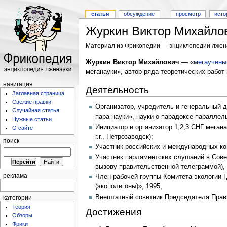
статья
обсуждение
просмотр
исто
Журкин Виктор Михайло
Материал из Фрикопедии — энциклопедии лжен
Журкин Виктор Михайлович
— «
мегаучены
меганауки», автор ряда теоретических работ
навигация
Деятельность
Заглавная страница
Свежие правки
Организатор, учредитель и генеральный 
Случайная статья
пара-науки», науки о парадоксе-параллел
Нужные статьи
Инициатор и организатор 1,2,3 СНГ меган
О сайте
г.г., Петрозаводск);
поиск
Участник российских и международных кон
Участник парламентских слушаний в Сове
вызову правительственной телеграммой), 
реклама
Член рабочей группы Комитета экологии 
(экополигоны)», 1995;
Внештатный советник Председателя Прав
категории
Теория
Достижения
Обзоры
Фрики