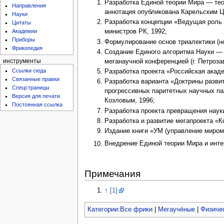
Разработка Единой теории Мира — тео
Направления
аннотация опубликована Карельским Ц
Науки
Разработка концепции «Ведущая роль
Цитаты
министров РК, 1992;
Академии
Приборы
Формулирование основ триалектики (н
Фрикопедия
Создание Единого алгоритма Науки — 
меганаучной конференцией (г. Петроза
инструменты
Ссылки сюда
Разработка проекта «Российская акаде
Связанные правки
Разработка варианта «Доктрины разви
Спецстраницы
прогрессивных паритетных научных па
Версия для печати
Козловым, 1996;
Постоянная ссылка
Разработка проекта превращения наук
Разработка и развитие мегапроекта «К
Издание книги «УМ (управление миром
Внедрение Единой теории Мира и инте
Примечания
↑
[1]
Категории
:
Все фрики
|
Мегаучёные
|
Физиче