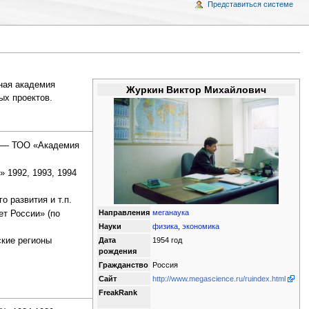
Представиться системе
ная академия
Журкин Виктор Михайлович
ых проектов.
д — ТОО «Академия
 1992, 1993, 1994
 развития и т.п.
Направления
меганаука
т России» (по
Науки
физика
,
экономика
Дата
1954 год
ские регионы
рождения
Гражданство
Россия
Сайт
http://www.megascience.ru/ruindex.html
FreakRank