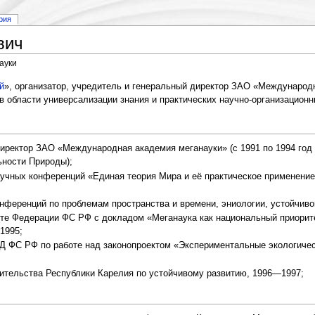
рия
вич
ауки
й
», организатор, учредитель и генеральный директор ЗАО «Международ
 в области универсализации знания и практических научно-организационн
директор ЗАО «Международная академия меганауки» (с 1991 по 1994 го
ьности Природы);
аучных конференций «Единая теория Мира и её практическое применение»
ференций по проблемам пространства и времени, эниологии, устойчивого
те Федерации ФС РФ с докладом «Меганаука как национальный приорите
1995;
ГД ФС РФ по работе над законопроектом «Экспериментальные экологиче
ительства Республики Карелия по устойчивому развитию, 1996—1997;