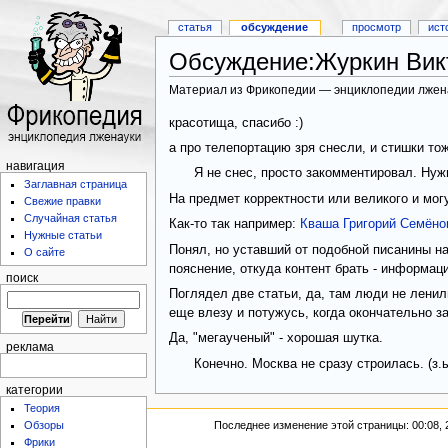
статья
обсуждение
просмотр
ист
Обсуждение:Журкин Вик
Материал из Фрикопедии — энциклопедии лжен
красотища, спасибо :)
а про телепортацию зря снесли, и стишки тож
навигация
Я не снес, просто закомментировал. Нуж
Заглавная страница
На предмет корректности или великого и мог
Свежие правки
Случайная статья
Как-то так например:
Кваша Григорий Семёно
Нужные статьи
Понял, но уставший от подобной писанины на
О сайте
пояснение, откуда контент брать - информац
поиск
Поглядел две статьи, да, там люди не ленил
еще влезу и потужусь, когда окончательно за
Да, "мегаученый" - хорошая шутка.
реклама
Конечно. Москва не сразу строилась. (з.ы
категории
Теория
Последнее изменение этой страницы: 00:08, 
Обзоры
Фрики