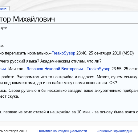
ория
тор Михайлович
ауки
е.
но переписать нормально.--
FreakoSysop
23:46, 25 сентября 2010 (MSD)
учего русский языка? Академическим стилем, что ли?
вич
. Или так -
Левашов Николай Викторович
--
FreakoSysop
23:55, 25 сен
 работе. Экспромтом что-то нашкрябал и выдохся. Может, сунем ссылку 
ия под комментами, да и на сайте могут сами покопаться. ОК?
ись. Своей руганью я бы несколько загадил ваше аккуратненько прибран
ест скука.
. первую из этих статей я нашкрябал за 10 мин. - за основу была взята ста
26 сентября 2010.
Политика конфиденциальности
Описание Фрикопедии