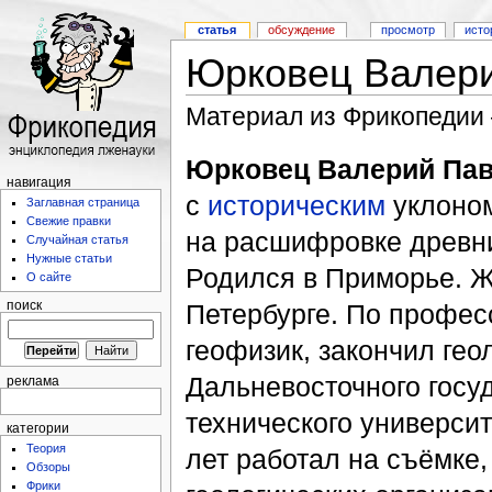
статья
обсуждение
просмотр
исто
Юрковец Валер
Материал из Фрикопедии
Юрковец Валерий Па
навигация
с
историческим
уклоном
Заглавная страница
Свежие правки
на расшифровке древн
Случайная статья
Нужные статьи
Родился в Приморье. Ж
О сайте
Петербурге. По профес
поиск
геофизик, закончил гео
Дальневосточного госу
реклама
технического университ
категории
Теория
лет работал на съёмке,
Обзоры
Фрики