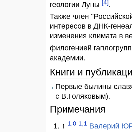
[4]
геологии Луны
.
Также член "Российско
интересов в ДНК-генеа
изменения климата в ве
филогенией гаплогрупп
академии.
Книги и публикац
Первые былины славян.
с В.Голяковым).
Примечания
1,0
1,1
↑
Валерий Ю