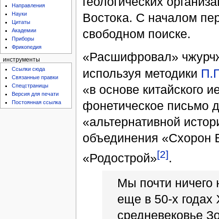
геологических организ
Направления
Востока. С началом пер
Науки
Цитаты
свободном поиске.
Академии
Приборы
Фрикопедия
«Расшифровал» чжурчж
инструменты
Ссылки сюда
используя методики
П.
Связанные правки
«в основе китайского 
Спецстраницы
Версия для печати
фонетическое письмо д
Постоянная ссылка
«альтернативной истор
объединения «Схорон Е
[2]
«Родострой»
.
Мы почти ничего 
еще в 50-х годах
средневековье З