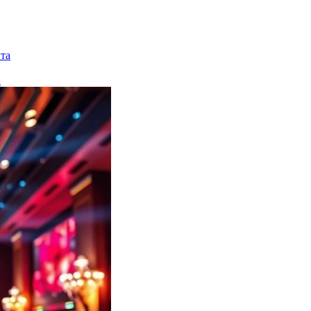
нта
А