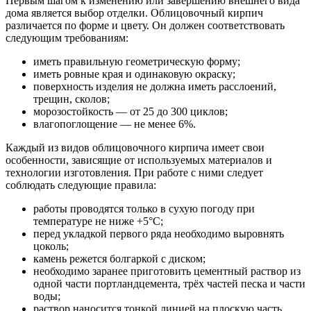
Первым шагом к изменению или завершению внешнего вида
дома является выбор отделки. Облицовочный кирпич
различается по форме и цвету. Он должен соответствовать
следующим требованиям:
иметь правильную геометрическую форму;
иметь ровные края и одинаковую окраску;
поверхность изделия не должна иметь расслоений,
трещин, сколов;
морозостойкость — от 25 до 300 циклов;
влагопоглощение — не менее 6%.
Каждый из видов облицовочного кирпича имеет свои
особенности, зависящие от используемых материалов и
технологии изготовления. При работе с ними следует
соблюдать следующие правила:
работы проводятся только в сухую погоду при
температуре не ниже +5°С;
перед укладкой первого ряда необходимо выровнять
цоколь;
камень режется болгаркой с диском;
необходимо заранее приготовить цементный раствор из
одной части портландцемента, трёх частей песка и части
воды;
раствор наносится тонкой линией на плоскую часть