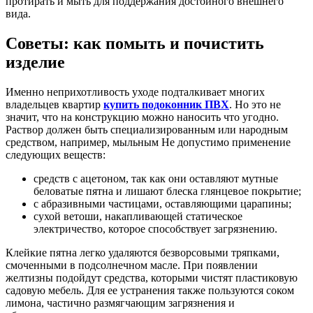
протирать и мыть для поддержания достойного внешнего
вида.
Советы: как помыть и почистить
изделие
Именно неприхотливость уходе подталкивает многих
владельцев квартир
купить подоконник ПВХ
. Но это не
значит, что на конструкцию можно наносить что угодно.
Раствор должен быть специализированным или народным
средством, например, мыльным Не допустимо применение
следующих веществ:
средств с ацетоном, так как они оставляют мутные
беловатые пятна и лишают блеска глянцевое покрытие;
с абразивными частицами, оставляющими царапины;
сухой ветоши, накапливающей статическое
электричество, которое способствует загрязнению.
Клейкие пятна легко удаляются безворсовыми тряпками,
смоченными в подсолнечном масле. При появлении
желтизны подойдут средства, которыми чистят пластиковую
садовую мебель. Для ее устранения также пользуются соком
лимона, частично размягчающим загрязнения и