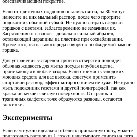
обесцвечивающим покрытие.
Если от цветочных поддонов остались пятна, на 30 минут
нанесите на них мыльный раствор, после чего протрите
подоконник обычной губкой. Не нужно стирать следы от
горшков с цветами, заблаговременно не замачивая их.
Загрязнения от вазонов – довольно сильный абразив,
оставляющий царапины на пластике при соскабливании.
Кроме того, пятна такого рода говорят о необходимой замене
горшка.
Для устранения застарелой грязи из отверстий подойдет
обычная жидкость для мытья посуды и зубная щетка,
проникающая в любые зазоры. Если стоимость заводских
моющих средств для вас высока, советуем применить
спиртовой раствор, эффект которого ничем не хуже. Не нужно
мыть подоконник газетами и другой полиграфией, так как
краска испачкает светлую поверхность. От тряпок и
тряпичных салфеток тоже образуются разводы, остаются
ворсинки.
Эксперименты
Если вам нужно идеально отбелить приоконную зону, можете
приготовить раствор из 1 ложки нашатырного спирта на литр