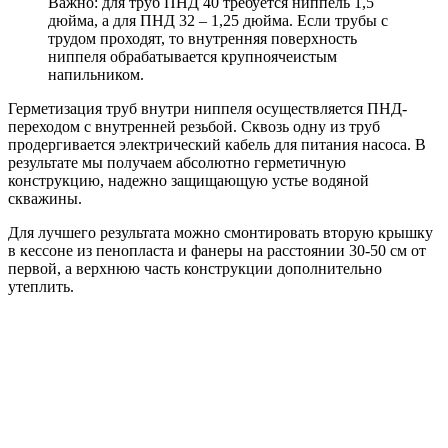
Важно: для труб ПНД 40 требуется ниппель 1,5
дюйма, а для ПНД 32 – 1,25 дюйма. Если трубы с
трудом проходят, то внутренняя поверхность
ниппеля обрабатывается крупноячеистым
напильником.
Герметизация труб внутри ниппеля осуществляется ПНД-
переходом с внутренней резьбой. Сквозь одну из труб
продергивается электрический кабель для питания насоса. В
результате мы получаем абсолютно герметичную
конструкцию, надежно защищающую устье водяной
скважины.
Для лучшего результата можно смонтировать вторую крышку
в кессоне из пенопласта и фанеры на расстоянии 30-50 см от
первой, а верхнюю часть конструкции дополнительно
утеплить.