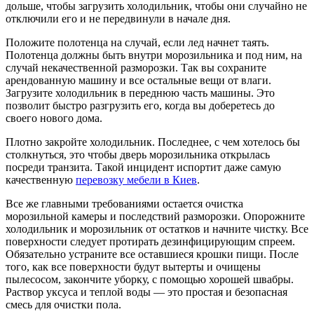
дольше, чтобы загрузить холодильник, чтобы они случайно не
отключили его и не передвинули в начале дня.
Положите полотенца на случай, если лед начнет таять.
Полотенца должны быть внутри морозильника и под ним, на
случай некачественной разморозки. Так вы сохраните
арендованную машину и все остальные вещи от влаги.
Загрузите холодильник в переднюю часть машины. Это
позволит быстро разгрузить его, когда вы доберетесь до
своего нового дома.
Плотно закройте холодильник. Последнее, с чем хотелось бы
столкнуться, это чтобы дверь морозильника открылась
посреди транзита. Такой инцидент испортит даже самую
качественную
перевозку мебели в Киев
.
Все же главными требованиями остается очистка
морозильной камеры и последствий разморозки. Опорожните
холодильник и морозильник от остатков и начните чистку. Все
поверхности следует протирать дезинфицирующим спреем.
Обязательно устраните все оставшиеся крошки пищи. После
того, как все поверхности будут вытерты и очищены
пылесосом, закончите уборку, с помощью хорошей швабры.
Раствор уксуса и теплой воды — это простая и безопасная
смесь для очистки пола.