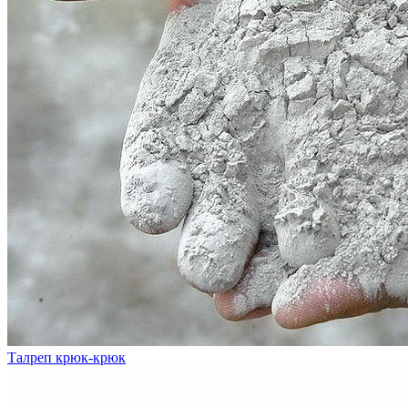
Талреп крюк-крюк