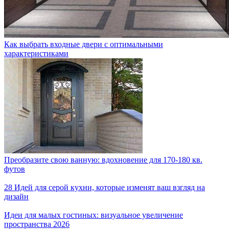
Как выбрать входные двери с оптимальными
характеристиками
Преобразите свою ванную: вдохновение для 170-180 кв.
футов
28 Идей для серой кухни, которые изменят ваш взгляд на
дизайн
Идеи для малых гостиных: визуальное увеличение
пространства 2026