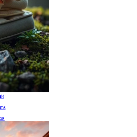
ий
ams
нов