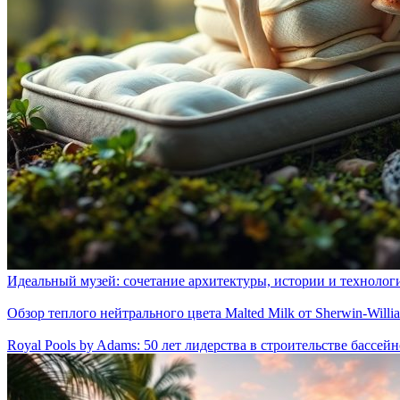
Идеальный музей: сочетание архитектуры, истории и технолог
Обзор теплого нейтрального цвета Malted Milk от Sherwin-Willi
Royal Pools by Adams: 50 лет лидерства в строительстве бассей