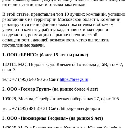
интернет-статистики и отзывы заказчиков.
В этой статье, представлен топ 10 лучших компаний, успешно
работающих на территории Московской области. Компании
ранжируются не по финансовым показателям и объемам
услуг, а по качеству работы кадастровых инженеров и
геодезистов, репутации на рынке и технической
оснащенности, дающей возможность четко выполнять
поставленные задачи.
1. ООО «БРИГС» (более 15 лет на рынке)
142114, М.О, Подольск, ул. Клемента Готвальда д. 6В, этаж 7,
офис 3
тел.: +7 (495) 640-90-26 Сайт
https://breegs.ru
2. ООО «Геомер Групп» (на рынке более 4 лет)
109028, Москва, Серебряническая набережная 27, офис 105
тел.: +7 (495) 481-49-21 Сайт: http://geomergroup.ru
3. ООО «Инженерная Геодезия» (на рынке 9 лет)
143985, М. О, г.Балашиха, мкр. Кучино, ул. Южная, 9а, офис