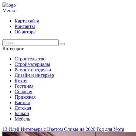
Меню
Карта сайта
Контакты
Об авторе
Категории
Строительство
Стройматериалы
Ремонт и отделка
Дизайн и интерьер
Кухня
Гостиная
Спальня
Прихожая
Ванная
Детская
Балкон
Мебель
13 Идей Интерьера с Цветом Сливы на 2026 Год для Уюта