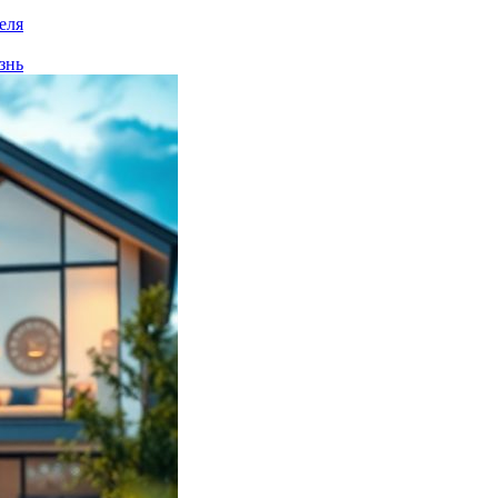
еля
знь