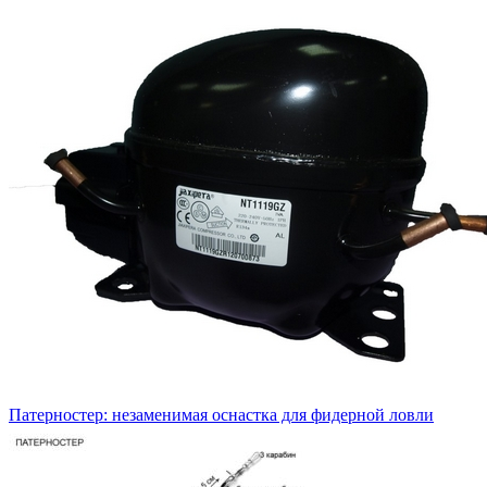
Патерностер: незаменимая оснастка для фидерной ловли