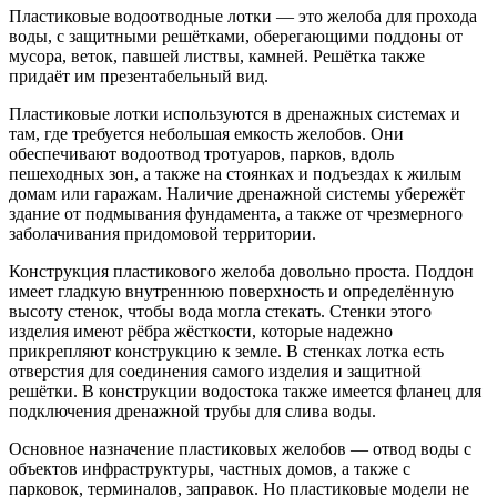
Пластиковые водоотводные лотки — это желоба для прохода
воды, с защитными решётками, оберегающими поддоны от
мусора, веток, павшей листвы, камней. Решётка также
придаёт им презентабельный вид.
Пластиковые лотки используются в дренажных системах и
там, где требуется небольшая емкость желобов. Они
обеспечивают водоотвод тротуаров, парков, вдоль
пешеходных зон, а также на стоянках и подъездах к жилым
домам или гаражам. Наличие дренажной системы убережёт
здание от подмывания фундамента, а также от чрезмерного
заболачивания придомовой территории.
Конструкция пластикового желоба довольно проста. Поддон
имеет гладкую внутреннюю поверхность и определённую
высоту стенок, чтобы вода могла стекать. Стенки этого
изделия имеют рёбра жёсткости, которые надежно
прикрепляют конструкцию к земле. В стенках лотка есть
отверстия для соединения самого изделия и защитной
решётки. В конструкции водостока также имеется фланец для
подключения дренажной трубы для слива воды.
Основное назначение пластиковых желобов — отвод воды с
объектов инфраструктуры, частных домов, а также с
парковок, терминалов, заправок. Но пластиковые модели не