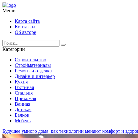
Меню
Карта сайта
Контакты
Об авторе
Категории
Строительство
Стройматериалы
Ремонт и отделка
Дизайн и интерьер
Кухня
Гостиная
Спальня
Прихожая
Ванная
Детская
Балкон
Мебель
Будущее умного дома: как технологии меняют комфорт и здоро