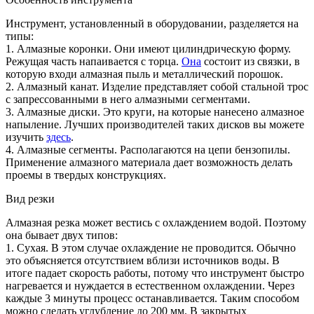
Инструмент, установленный в оборудовании, разделяется на
типы:
1. Алмазные коронки. Они имеют цилиндрическую форму.
Режущая часть напаивается с торца.
Она
состоит из связки, в
которую входи алмазная пыль и металлический порошок.
2. Алмазный канат. Изделие представляет собой стальной трос
с запрессованными в него алмазными сегментами.
3. Алмазные диски. Это круги, на которые нанесено алмазное
напыление. Лучших производителей таких дисков вы можете
изучить
здесь
.
4. Алмазные сегменты. Располагаются на цепи бензопилы.
Применение алмазного материала дает возможность делать
проемы в твердых конструкциях.
Вид резки
Алмазная резка может вестись с охлаждением водой. Поэтому
она бывает двух типов:
1. Сухая. В этом случае охлаждение не проводится. Обычно
это объясняется отсутствием вблизи источников воды. В
итоге падает скорость работы, потому что инструмент быстро
нагревается и нуждается в естественном охлаждении. Через
каждые 3 минуты процесс останавливается. Таким способом
можно сделать углубление до 200 мм. В закрытых