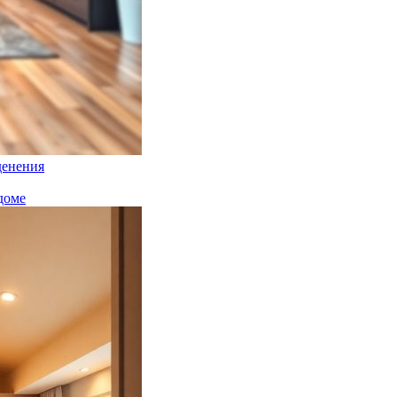
денения
доме