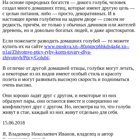
На основе природных богатств — дикого голубя, человек
создал много домашних птиц, которые имеют другую цель —
с целью питания, либо — просто, декоративных. И в
настоящее время голубятня на заднем дворе — совсем не
редкость, причём, не только у обычных дачников или жителей
деревень, но и довольно богатых людей, и даже аристократов.
Если пожелаете разводить домашних голубей — то можете
купить их на сайте
www.moskva.xn--80ajgpcpbhkds4a4g.xn--
p1ai/Zhivotnye-pticy-ryby-korm-tovary-dlya-
zhivotnyh/Pticy/Golubi/
.
В отличие от другой домашней птицы, голубки могут летать,
а некоторые из их видов имеют особый стиль и красоту
полета и могут развивать высокую скорость и подниматься
очень высоко.
Они хорошо ладят друг с другом, и некоторые из них
образуют пары, они остаются вместе и совершенно не
конфликтуют друг с другом. Но, несмотря на то, что голуби
живут в стае, каждый из них живут отдельно для себя.
15.06.2018
Я, Владимир Николаевич Иванов, владелец и автор