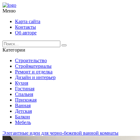
Меню
Карта сайта
Контакты
Об авторе
Категории
Строительство
Стройматериалы
Ремонт и отделка
Дизайн и интерьер
Кухня
Гостиная
Спальня
Прихожая
Ванная
Детская
Балкон
Мебель
Элегантные идеи для черно-бежевой ванной комнаты