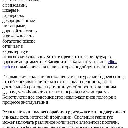
с вензелями,
шкафы и
гардеробы,
декорированные
пилястрами,
дорогой текстиль
и кожа – все это
богатство декора
отличает и
характеризует
итальянские спальни.
Хотите превратить свой будуар в
царские апартаменты? Загляните в каталог магазина
elite-
meb.ru
и выберите спальню, которая подойдет именно вам.
Итальянские спальни выполнены из натуральной древесины,
что обеспечивает не только их высокую ценность, но и
длительный срок эксплуатации, устойчивость к внешним
ударам, устойчивость к влаге и перепадам температур.
Конструктивное совершенство исключает риск поломок в
процессе эксплуатации.
Резные ножки, ручная обработка ручек – все это подчеркивает
уникальность итоговой продукции. Спальный гарнитур
может включать различное количество элементов: постели,
тумбы, шкафы, комоды, зеркала, туалетные столики и прочие