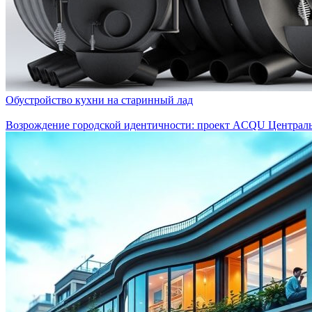
Обустройство кухни на старинный лад
Возрождение городской идентичности: проект ACQU Централь