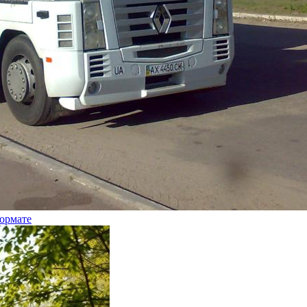
ормате