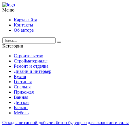
Меню
Карта сайта
Контакты
Об авторе
Категории
Строительство
Стройматериалы
Ремонт и отделка
Дизайн и интерьер
Кухня
Гостиная
Спальня
Прихожая
Ванная
Детская
Балкон
Мебель
Отходы литиевой добычи: бетон будущего для экологии и силы