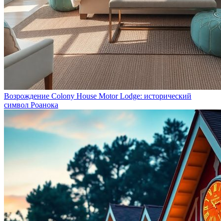
Возрождение Colony House Motor Lodge: исторический
символ Роанока