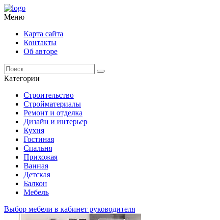
Меню
Карта сайта
Контакты
Об авторе
Категории
Строительство
Стройматериалы
Ремонт и отделка
Дизайн и интерьер
Кухня
Гостиная
Спальня
Прихожая
Ванная
Детская
Балкон
Мебель
Выбор мебели в кабинет руководителя