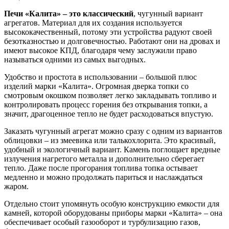
Печи «Калита» – это классический
, чугунный вариант
агрегатов. Материал для их создания используется
высококачественный, потому эти устройства радуют своей
безотказностью и долговечностью. Работают они на дровах и
имеют высокое КПД, благодаря чему заслужили право
называться одними из самых выгодных.
Удобство и простота в использовании – большой плюс
изделий марки «Калита». Огромная дверка топки со
смотровым окошком позволяет легко закладывать топливо и
контролировать процесс горения без открывания топки, а
значит, драгоценное тепло не будет расходоваться впустую.
Заказать чугунный агрегат можно сразу с одним из вариантов
облицовки – из змеевика или талькохлорита. Это красивый,
удобный и экологичный вариант. Камень поглощает вредные
излучения нагретого металла и дополнительно сберегает
тепло. Даже после прогорания топлива топка остывает
медленно и можно продолжать париться и наслаждаться
жаром.
Отдельно стоит упомянуть особую конструкцию емкости для
камней, которой оборудованы приборы марки «Калита» – она
обеспечивает особый газооборот и турбулизацию газов,