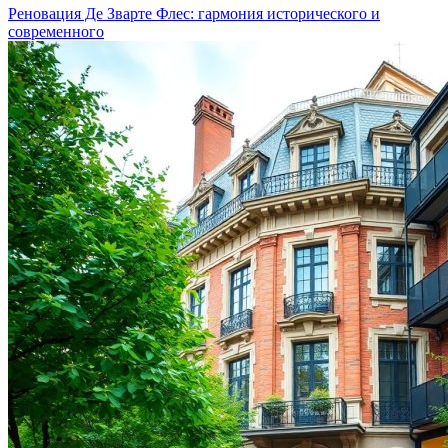
Реновация Де Зварте Флес: гармония исторического и
современного