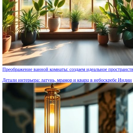
Преображение ванной комнаты: создаем идеальное пространст
Детали интерьера: латунь, мрамор и кварц в небоскребе Индии