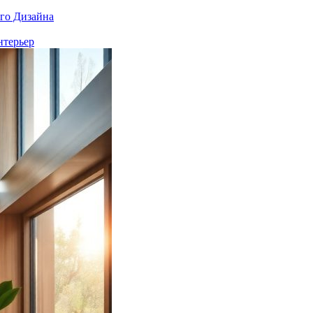
го Дизайна
нтерьер