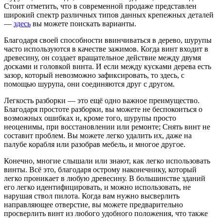
Стоит отметить, что в современной продаже представлен
широкий спектр различных типов данных крепежных деталей
—
здесь
вы можете поискать варианты.
Благодаря своей способности ввинчиваться в дерево, шурупы
часто используются в качестве зажимов. Когда винт входит в
древесину, он создает вращательное действие между двумя
досками и головкой винта. И если между кусками дерева есть
зазор, который невозможно зафиксировать, то здесь, с
помощью шурупа, они соединяются друг с другом.
Легкость разборки — это ещё одно важное преимущество.
Благодаря простоте разборки, вы можете не беспокоиться о
возможных ошибках и, кроме того, шурупы просто
неоценимы, при восстановлении или ремонте; Снять винт не
составит проблем. Вы можете легко удалить их, даже на
палубе корабля или разобрав мебель, и многое другое.
Конечно, многие слышали или знают, как легко использовать
винты. Всё это, благодаря острому наконечнику, который
легко проникает в любую древесину. В большинстве зданий
его легко идентифицировать, и можно использовать, не
нарушая ствол пилота. Когда вам нужно высверлить
направляющее отверстие, вы можете предварительно
просверлить винт из любого удобного положения, что также