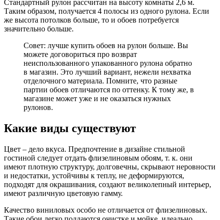
Стандартный рулон рассчитан на высоту комнаты 2,6 м.
Таким образом, получается 4 полосы из одного рулона. Если
же высота потолков больше, то и обоев потребуется
значительно больше.
Совет: лучше купить обоев на рулон больше. Вы
можете договориться про возврат
неиспользованного упакованного рулона обратно
в магазин. Это лучший вариант, нежели нехватка
отделочного материала. Помните, что разные
партии обоев отличаются по оттенку. К тому же, в
магазине может уже и не оказаться нужных
рулонов.
Какие виды существуют
Цвет – дело вкуса. Предпочтение в дизайне стильной
гостиной следует отдать флизелиновым обоям, т. к. они
имеют плотную структуру, долговечны, скрывают неровности
и недостатки, устойчивы к теплу, не деформируются,
подходят для окрашивания, создают великолепный интерьер,
имеют различную цветовую гамму.
Качество виниловых особо не отличается от флизелиновых.
Такие обои легко поддаются очистке и мойке, идеально