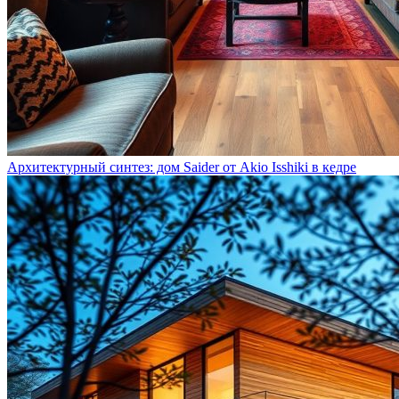
Архитектурный синтез: дом Saider от Akio Isshiki в кедре