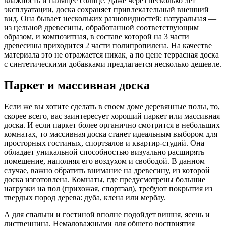
влажность и палящее солнце. Даже через несколько лет
эксплуатации, доска сохраняет привлекательный внешний
вид. Она бывает нескольких разновидностей: натуральная —
из цельной древесины, обработанной соответствующим
образом, и композитная, в составе которой на 3 части
древесины приходится 2 части полипропилена. На качестве
материала это не отражается никак, а по цене террасная доска
с синтетическими добавками предлагается несколько дешевле.
Паркет и массивная доска
Если же вы хотите сделать в своем доме деревянные полы, то,
скорее всего, вас заинтересует хороший паркет или массивная
доска. И если паркет более органично смотрится в небольших
комнатах, то массивная доска станет идеальным выбором для
просторных гостиных, спортзалов и квартир-студий. Она
обладает уникальной способностью визуально расширять
помещение, наполняя его воздухом и свободой. В данном
случае, важно обратить внимание на древесину, из которой
доска изготовлена. Комнаты, где предусмотрены большие
нагрузки на пол (прихожая, спортзал), требуют покрытия из
твердых пород дерева: дуба, клена или мербау.
А для спальни и гостиной вполне подойдет вишня, ясень и
лиственница. Немаловажными для общего восприятия